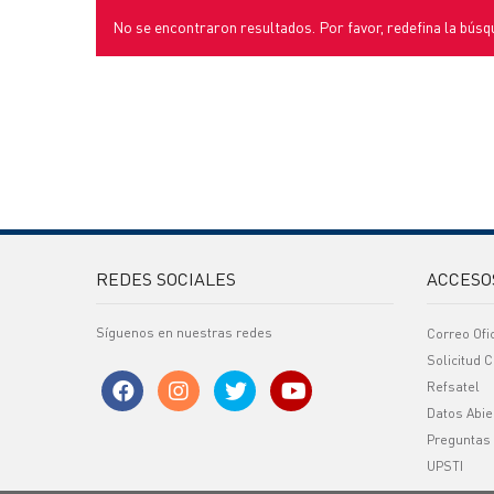
No se encontraron resultados. Por favor, redefina la búsq
REDES SOCIALES
ACCESO
Síguenos en nuestras redes
Correo Ofi
Solicitud C
Refsatel
Datos Abie
Preguntas
UPSTI