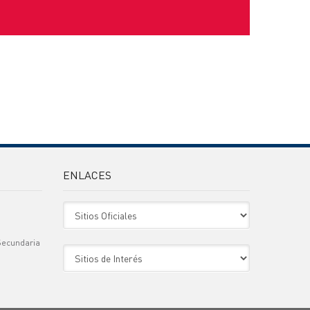
ENLACES
Sitio Oficiales
Secundaria
Sitio de Interes
)