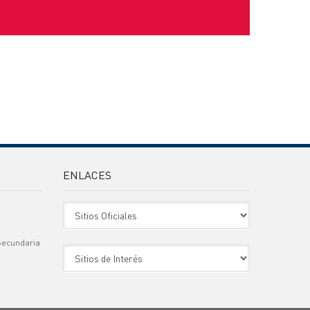
ENLACES
Sitio Oficiales
Secundaria
Sitio de Interes
)