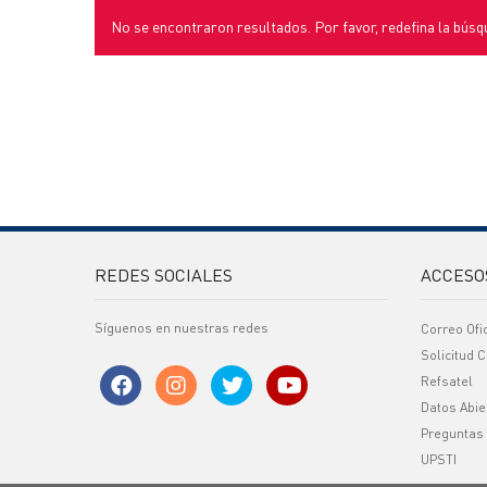
No se encontraron resultados. Por favor, redefina la búsq
REDES SOCIALES
ACCESO
Síguenos en nuestras redes
Correo Ofi
Solicitud C
Refsatel
Datos Abie
Preguntas
UPSTI