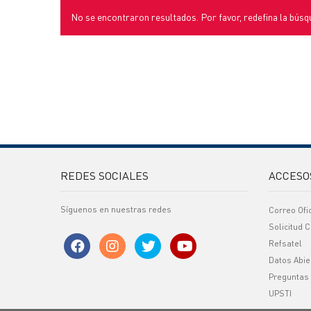
No se encontraron resultados. Por favor, redefina la búsq
REDES SOCIALES
ACCESO
Síguenos en nuestras redes
Correo Ofi
Solicitud C
Refsatel
Datos Abie
Preguntas
UPSTI