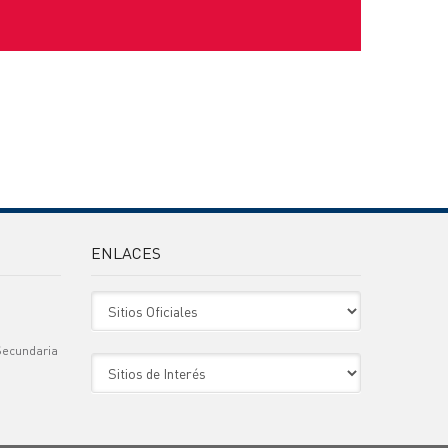
ENLACES
Sitio Oficiales
Secundaria
Sitio de Interes
)