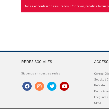
No se encontraron resultados. Por favor, redefina la búsq
REDES SOCIALES
ACCESO
Síguenos en nuestras redes
Correo Ofi
Solicitud C
Refsatel
Datos Abie
Preguntas
UPSTI