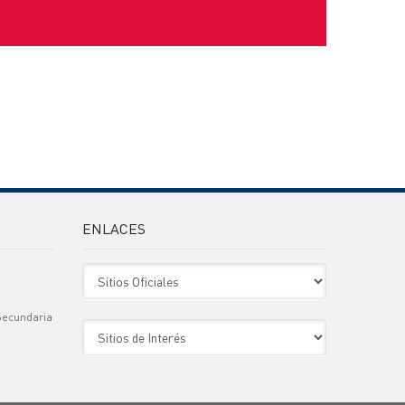
ENLACES
Sitio Oficiales
Secundaria
Sitio de Interes
)