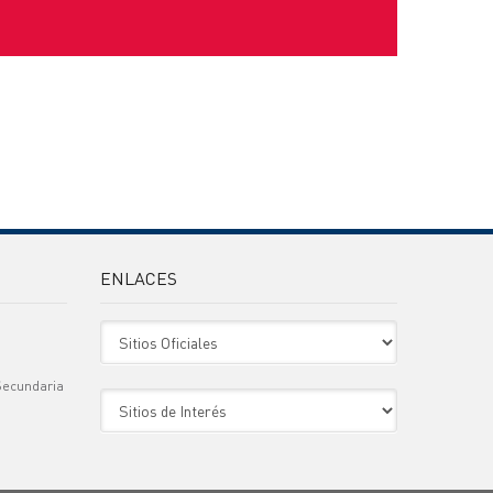
ENLACES
Sitio Oficiales
Secundaria
Sitio de Interes
)