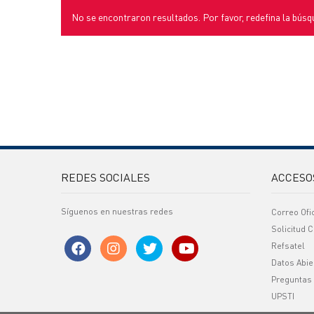
No se encontraron resultados. Por favor, redefina la búsq
REDES SOCIALES
ACCESO
Síguenos en nuestras redes
Correo Ofi
Solicitud C
Refsatel
Datos Abie
Preguntas
UPSTI