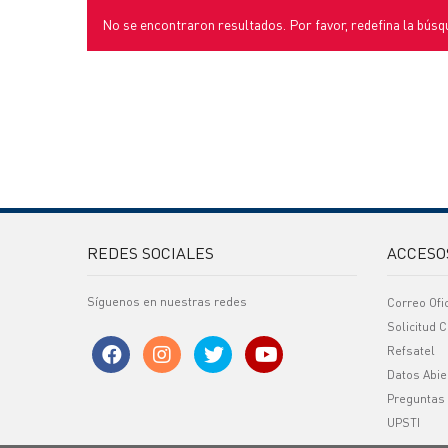
No se encontraron resultados. Por favor, redefina la búsq
REDES SOCIALES
ACCESO
Síguenos en nuestras redes
Correo Ofi
Solicitud C
Refsatel
Datos Abie
Preguntas
UPSTI