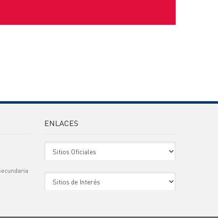
ENLACES
Sitio Oficiales
Secundaria
Sitio de Interes
)