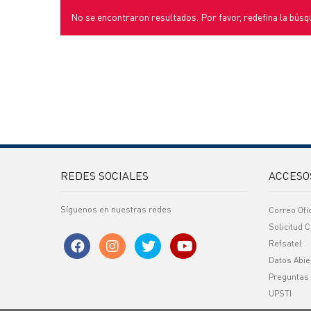
No se encontraron resultados. Por favor, redefina la búsq
REDES SOCIALES
ACCESO
Síguenos en nuestras redes
Correo Ofi
Solicitud C
Refsatel
Datos Abie
Preguntas
UPSTI