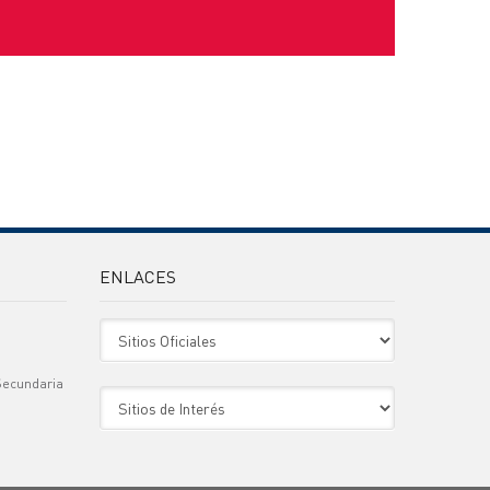
ENLACES
Sitio Oficiales
Secundaria
Sitio de Interes
)