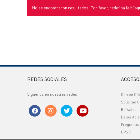
No se encontraron resultados. Por favor, redefina la búsq
REDES SOCIALES
ACCESO
Síguenos en nuestras redes
Correo Ofi
Solicitud C
Refsatel
Datos Abie
Preguntas
UPSTI