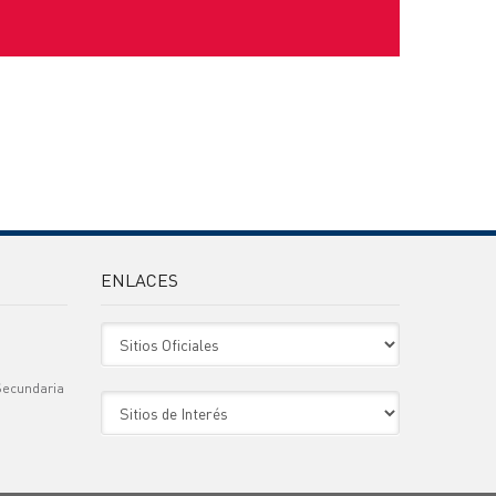
ENLACES
Sitio Oficiales
Secundaria
Sitio de Interes
)