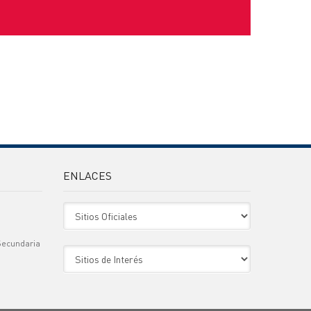
ENLACES
Sitio Oficiales
Secundaria
Sitio de Interes
)