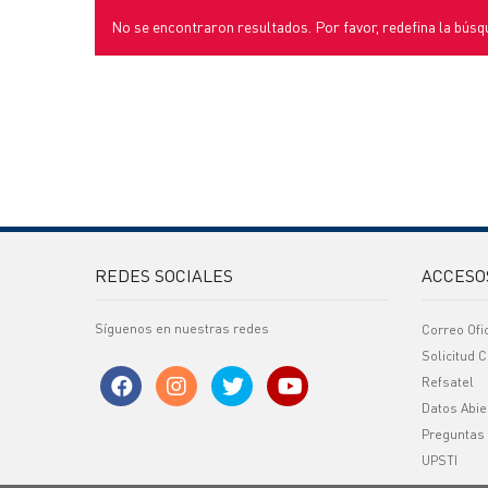
No se encontraron resultados. Por favor, redefina la búsq
REDES SOCIALES
ACCESO
Síguenos en nuestras redes
Correo Ofi
Solicitud C
Refsatel
Datos Abie
Preguntas
UPSTI