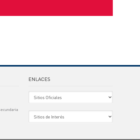
ENLACES
Sitio Oficiales
Secundaria
Sitio de Interes
)