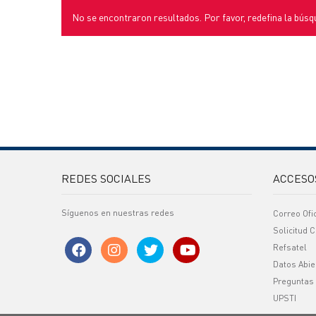
No se encontraron resultados. Por favor, redefina la búsq
REDES SOCIALES
ACCESO
Síguenos en nuestras redes
Correo Ofi
Solicitud C
Refsatel
Datos Abie
Preguntas
UPSTI