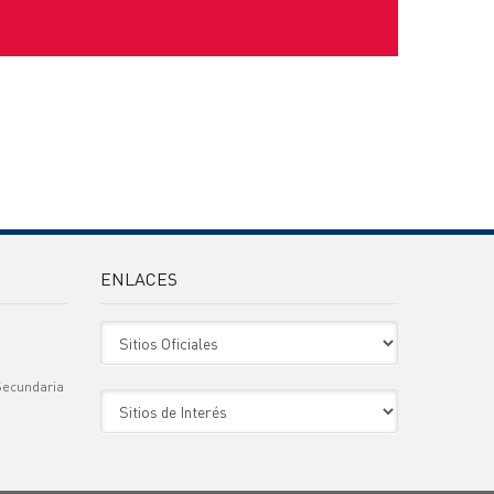
ENLACES
Sitio Oficiales
Secundaria
Sitio de Interes
)