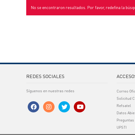
No se encontraron resultados. Por favor, redefina la búsq
REDES SOCIALES
ACCESO
Síguenos en nuestras redes
Correo Ofi
Solicitud C
Refsatel
Datos Abie
Preguntas
UPSTI