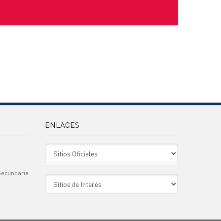
ENLACES
Sitio Oficiales
Secundaria
Sitio de Interes
)