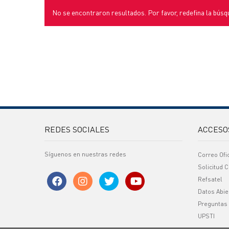
No se encontraron resultados. Por favor, redefina la búsq
REDES SOCIALES
ACCESO
Síguenos en nuestras redes
Correo Ofi
Solicitud C
Refsatel
Datos Abie
Preguntas
UPSTI