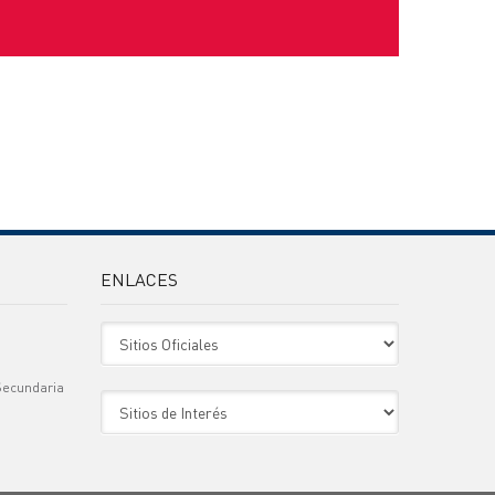
ENLACES
Sitio Oficiales
Secundaria
Sitio de Interes
)