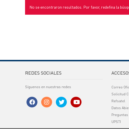
No se encontraron resultados. Por favor, redefina la búsq
REDES SOCIALES
ACCESO
Síguenos en nuestras redes
Correo Ofi
Solicitud C
Refsatel
Datos Abie
Preguntas
UPSTI