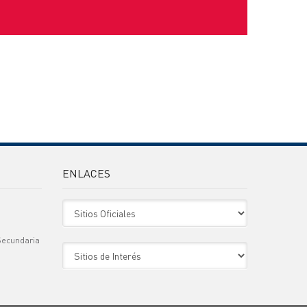
ENLACES
Sitio Oficiales
Secundaria
Sitio de Interes
)