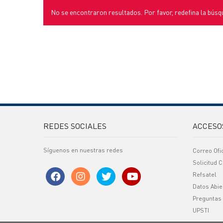
No se encontraron resultados. Por favor, redefina la búsq
REDES SOCIALES
ACCESO
Síguenos en nuestras redes
Correo Ofi
Solicitud C
Refsatel
Datos Abie
Preguntas
UPSTI