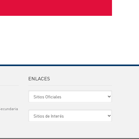
ENLACES
Sitio Oficiales
Secundaria
Sitio de Interes
)