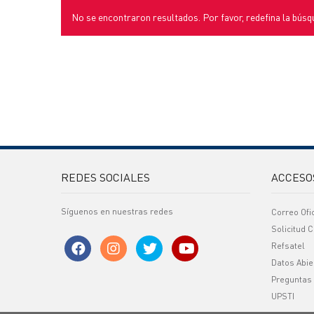
No se encontraron resultados. Por favor, redefina la búsq
REDES SOCIALES
ACCESO
Síguenos en nuestras redes
Correo Ofi
Solicitud C
Refsatel
Datos Abie
Preguntas
UPSTI