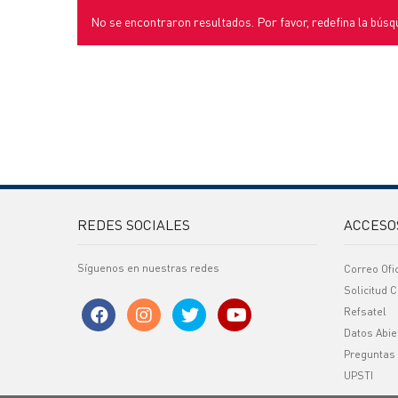
No se encontraron resultados. Por favor, redefina la búsq
REDES SOCIALES
ACCESO
Síguenos en nuestras redes
Correo Ofi
Solicitud C
Refsatel
Datos Abie
Preguntas
UPSTI