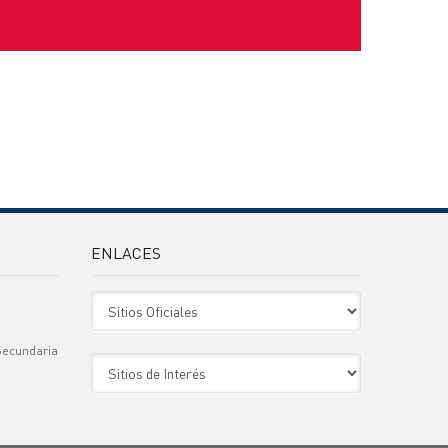
ENLACES
Sitio Oficiales
Secundaria
Sitio de Interes
)