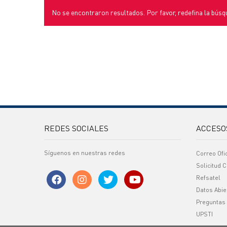
No se encontraron resultados. Por favor, redefina la búsq
REDES SOCIALES
ACCESO
Síguenos en nuestras redes
Correo Ofi
Solicitud C
Refsatel
Datos Abie
Preguntas
UPSTI