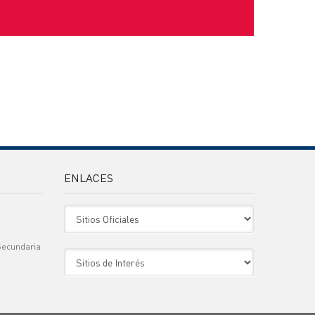
ENLACES
Sitio Oficiales
Secundaria
Sitio de Interes
)