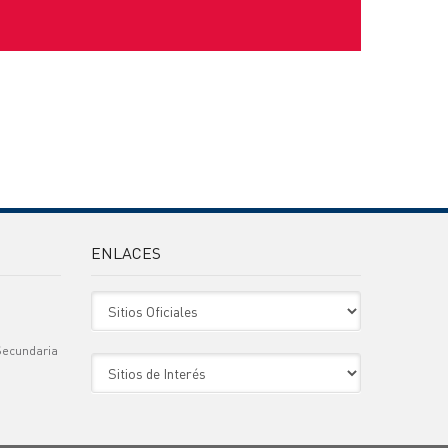
ENLACES
Sitio Oficiales
Secundaria
Sitio de Interes
)