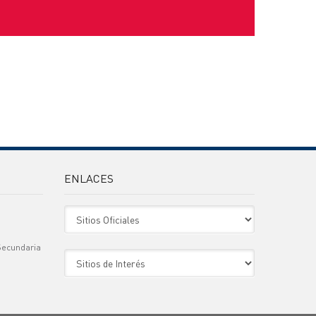
ENLACES
Sitio Oficiales
Secundaria
Sitio de Interes
)