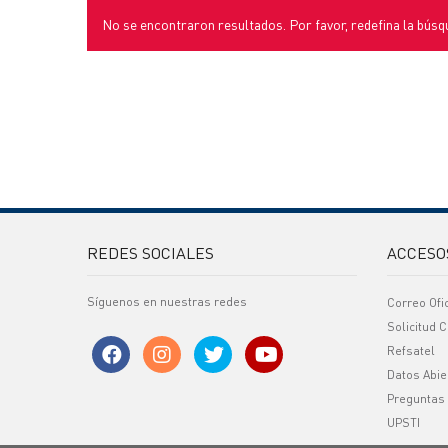
No se encontraron resultados. Por favor, redefina la búsq
REDES SOCIALES
ACCESO
Síguenos en nuestras redes
Correo Ofi
Solicitud C
Refsatel
Datos Abie
Preguntas
UPSTI