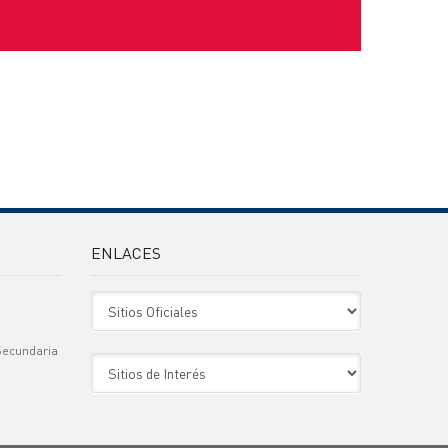
ENLACES
Sitio Oficiales
Secundaria
Sitio de Interes
)