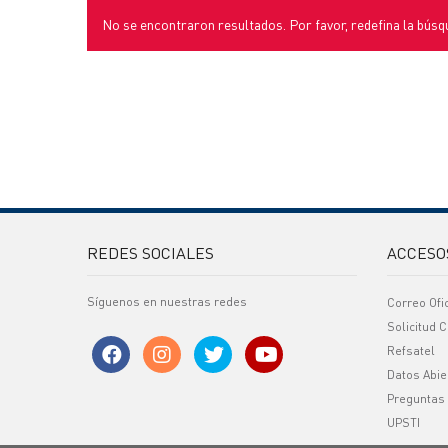
No se encontraron resultados. Por favor, redefina la búsq
REDES SOCIALES
ACCESO
Síguenos en nuestras redes
Correo Ofi
Solicitud C
Refsatel
Datos Abie
Preguntas
UPSTI