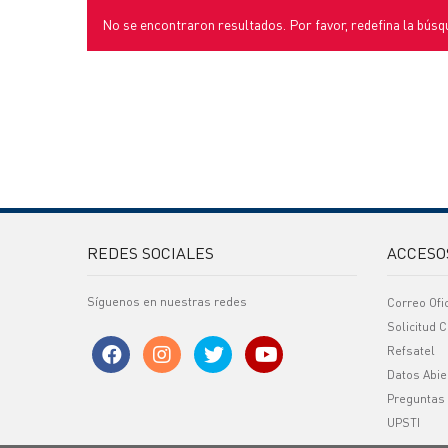
No se encontraron resultados. Por favor, redefina la búsq
REDES SOCIALES
ACCESO
Síguenos en nuestras redes
Correo Ofi
Solicitud C
Refsatel
Datos Abie
Preguntas
UPSTI