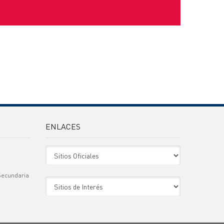
ENLACES
Sitio Oficiales
Secundaria
Sitio de Interes
)