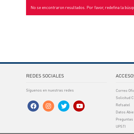
No se encontraron resultados. Por favor, redefina la búsq
REDES SOCIALES
ACCESO
Síguenos en nuestras redes
Correo Ofi
Solicitud C
Refsatel
Datos Abie
Preguntas
UPSTI