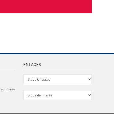
ENLACES
Sitio Oficiales
Secundaria
Sitio de Interes
)