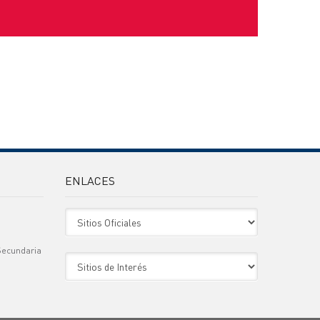
ENLACES
Sitio Oficiales
Secundaria
Sitio de Interes
)