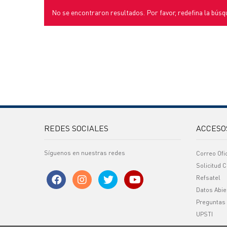
No se encontraron resultados. Por favor, redefina la búsq
REDES SOCIALES
ACCESO
Síguenos en nuestras redes
Correo Ofi
Solicitud C
Refsatel
Datos Abie
Preguntas
UPSTI