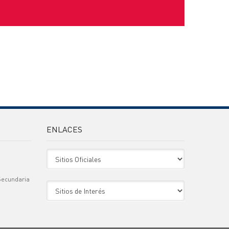
ENLACES
Sitio Oficiales
Secundaria
Sitio de Interes
)