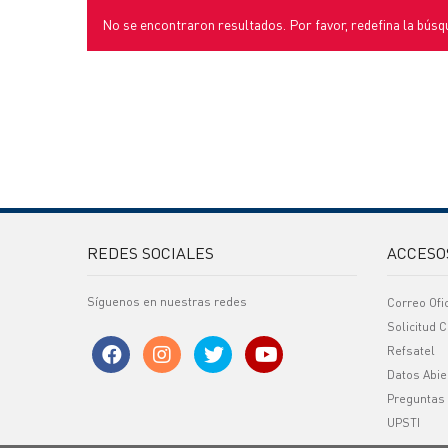
No se encontraron resultados. Por favor, redefina la búsq
REDES SOCIALES
ACCESO
Síguenos en nuestras redes
Correo Ofi
Solicitud C
Refsatel
Datos Abie
Preguntas
UPSTI