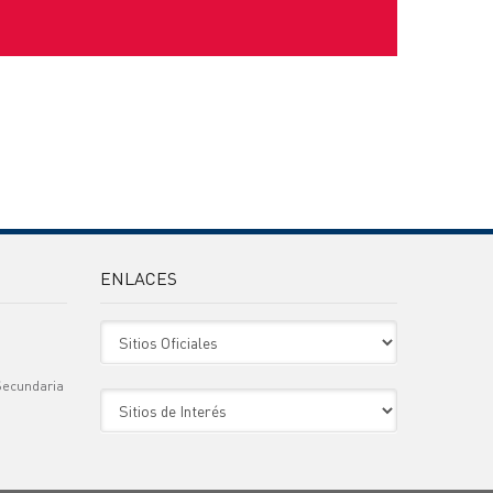
ENLACES
Sitio Oficiales
Secundaria
Sitio de Interes
)