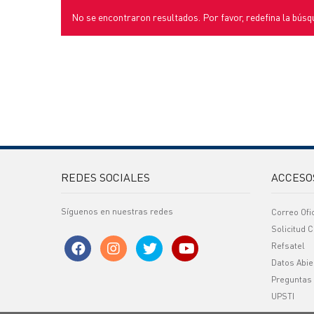
No se encontraron resultados. Por favor, redefina la búsq
REDES SOCIALES
ACCESO
Síguenos en nuestras redes
Correo Ofi
Solicitud C
Refsatel
Datos Abie
Preguntas
UPSTI