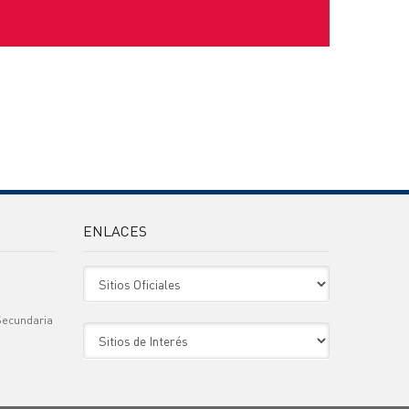
ENLACES
Sitio Oficiales
Secundaria
Sitio de Interes
)