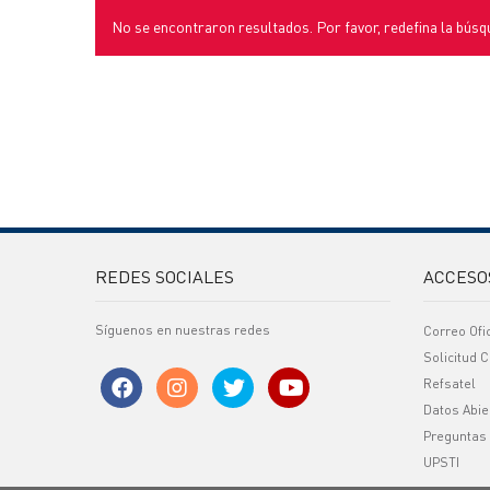
No se encontraron resultados. Por favor, redefina la búsq
REDES SOCIALES
ACCESO
Síguenos en nuestras redes
Correo Ofi
Solicitud C
Refsatel
Datos Abie
Preguntas
UPSTI