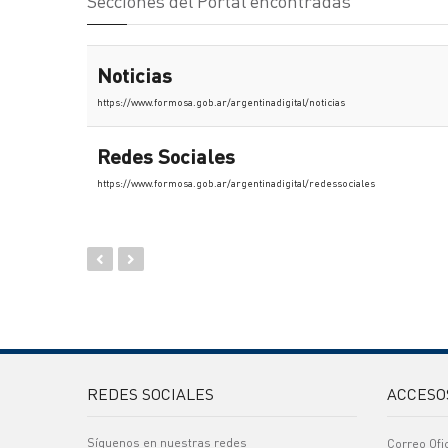
Secciones del Portal encontradas
Noticias
https://www.formosa.gob.ar/argentinadigital/noticias
Redes Sociales
https://www.formosa.gob.ar/argentinadigital/redessociales
REDES SOCIALES
ACCESO
Síguenos en nuestras redes
Correo Ofi